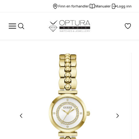
Finn en forhandler
Manualer
Logg inn