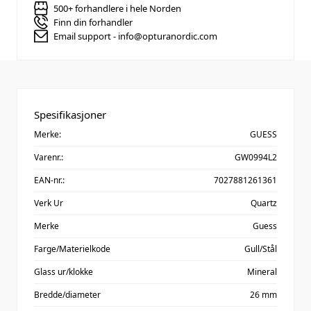
500+ forhandlere i hele Norden
Finn din forhandler
Email support - info@opturanordic.com
Spesifikasjoner
Merke:
GUESS
Varenr.:
GW0994L2
EAN-nr.:
7027881261361
Verk Ur
Quartz
Merke
Guess
Farge/Materielkode
Gull/Stål
Glass ur/klokke
Mineral
Bredde/diameter
26 mm