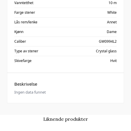
Vanntetthet
10 m
Farge stener
White
Lås rem/lenke
Annet
Kjønn
Dame
Caliber
GW0994L2
Type av stener
Crystal glass
Skivefarge
Hvit
Beskrivelse
Ingen data funnet
Liknende produkter