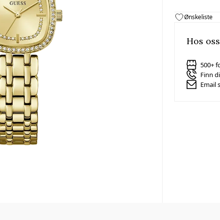
Ønskeliste
Hos oss
500+ f
Finn d
Email 