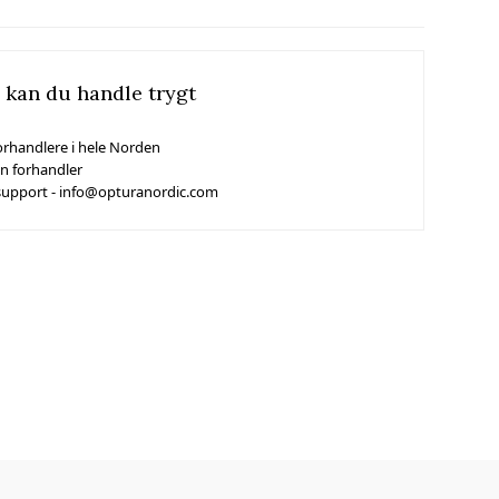
 kan du handle trygt
orhandlere i hele Norden
in forhandler
support - info@opturanordic.com