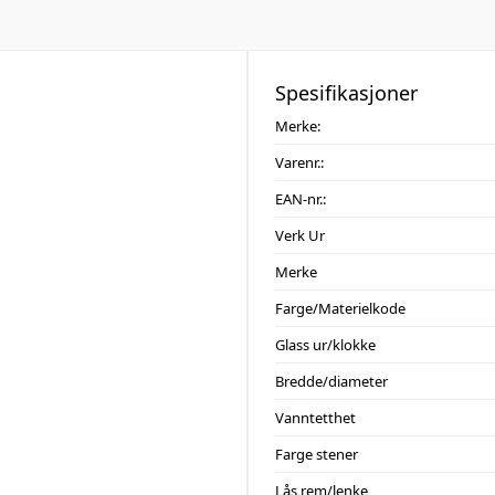
Spesifikasjoner
Merke:
Varenr.:
EAN-nr.:
Verk Ur
Merke
Farge/Materielkode
Glass ur/klokke
Bredde/diameter
Vanntetthet
Farge stener
Lås rem/lenke