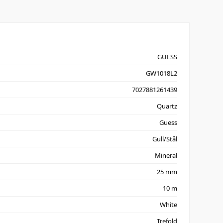
GUESS
GW1018L2
7027881261439
Quartz
Guess
Gull/Stål
Mineral
25 mm
10 m
White
Trefold