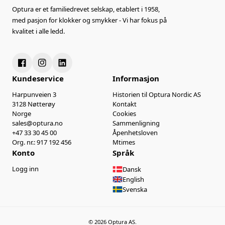
Optura er et familiedrevet selskap, etablert i 1958,
med pasjon for klokker og smykker - Vi har fokus på
kvalitet i alle ledd.
Kundeservice
Informasjon
Harpunveien 3
Historien til Optura Nordic AS
3128 Nøtterøy
Kontakt
Norge
Cookies
sales@optura.no
Sammenligning
+47 33 30 45 00
Åpenhetsloven
Org. nr.: 917 192 456
Mtimes
Konto
Språk
Logg inn
Dansk
English
Svenska
© 2026 Optura AS.