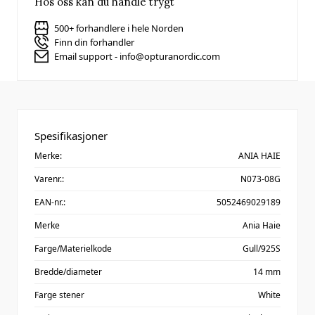
Hos oss kan du handle trygt
500+ forhandlere i hele Norden
Finn din forhandler
Email support - info@opturanordic.com
Spesifikasjoner
Merke:
ANIA HAIE
Varenr.:
N073-08G
EAN-nr.:
5052469029189
Merke
Ania Haie
Farge/Materielkode
Gull/925S
Bredde/diameter
14 mm
Farge stener
White