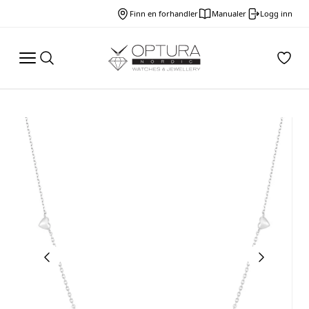
Finn en forhandler
Manualer
Logg inn