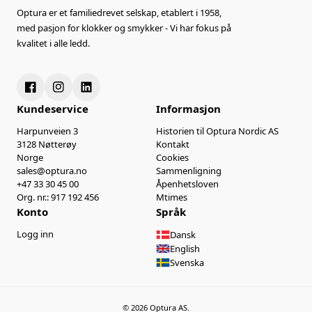
Optura er et familiedrevet selskap, etablert i 1958,
med pasjon for klokker og smykker - Vi har fokus på
kvalitet i alle ledd.
Kundeservice
Informasjon
Harpunveien 3
Historien til Optura Nordic AS
3128 Nøtterøy
Kontakt
Norge
Cookies
sales@optura.no
Sammenligning
+47 33 30 45 00
Åpenhetsloven
Org. nr.: 917 192 456
Mtimes
Konto
Språk
Logg inn
Dansk
English
Svenska
© 2026 Optura AS.