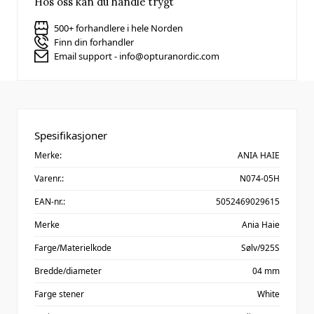
Hos oss kan du handle trygt
500+ forhandlere i hele Norden
Finn din forhandler
Email support - info@opturanordic.com
Spesifikasjoner
Merke:
ANIA HAIE
Varenr.:
N074-05H
EAN-nr.:
5052469029615
Merke
Ania Haie
Farge/Materielkode
Sølv/925S
Bredde/diameter
04 mm
Farge stener
White