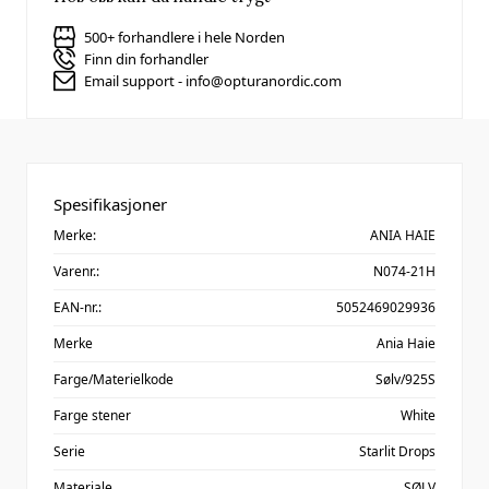
500+ forhandlere i hele Norden
Finn din forhandler
Email support - info@opturanordic.com
Spesifikasjoner
Merke:
ANIA HAIE
Varenr.:
N074-21H
EAN-nr.:
5052469029936
Merke
Ania Haie
Farge/Materielkode
Sølv/925S
Farge stener
White
Serie
Starlit Drops
Materiale
SØLV