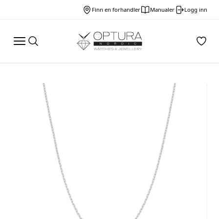
Finn en forhandler
Manualer
Logg inn