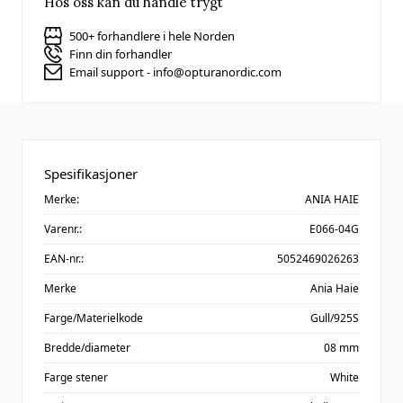
Hos oss kan du handle trygt
500+ forhandlere i hele Norden
Finn din forhandler
Email support - info@opturanordic.com
Spesifikasjoner
Merke:
ANIA HAIE
Varenr.:
E066-04G
EAN-nr.:
5052469026263
Merke
Ania Haie
Farge/Materielkode
Gull/925S
Bredde/diameter
08 mm
Farge stener
White