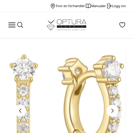
Finn en forhandler
Manualer
Logg inn