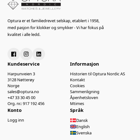
Optura er et familiedrevet selskap, etablert i 1958,
med pasjon for klokker og smykker - Vi har fokus på
kvalitet i alle ledd.
Kundeservice
Informasjon
Harpunveien 3
Historien til Optura Nordic AS
3128 Nøtterøy
Kontakt
Norge
Cookies
sales@optura.no
Sammenligning
+47 33 30 45 00
Åpenhetsloven
Org. nr.: 917 192 456
Mtimes
Konto
Språk
Logg inn
Dansk
English
Svenska