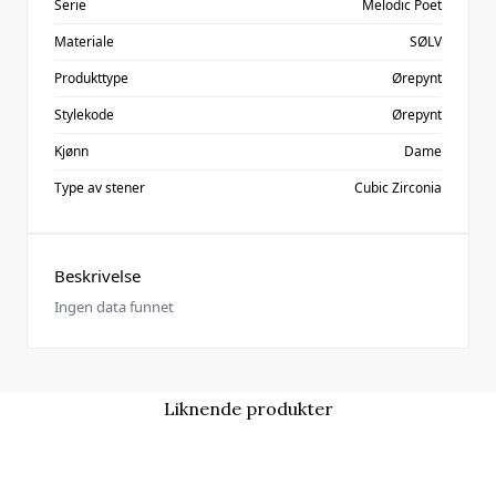
Serie
Melodic Poet
Materiale
SØLV
Produkttype
Ørepynt
Stylekode
Ørepynt
Kjønn
Dame
Type av stener
Cubic Zirconia
Beskrivelse
Ingen data funnet
Liknende produkter