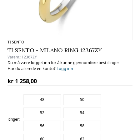
TI SENTO
TI SENTO - MILANO RING 12367ZY
Varenr.:
12367ZY
Du må være logget inn for å kunne gjennomføre bestillinger
Har du allerede en konto?
Logg inn
kr 1 258,00
48
50
52
54
Ringer:
56
58
60
62