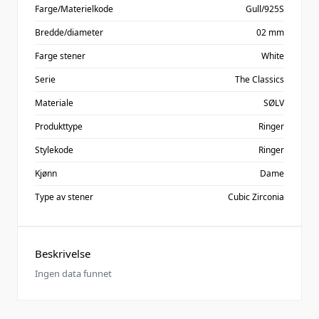
Farge/Materielkode
Gull/925S
Bredde/diameter
02 mm
Farge stener
White
Serie
The Classics
Materiale
SØLV
Produkttype
Ringer
Stylekode
Ringer
Kjønn
Dame
Type av stener
Cubic Zirconia
Beskrivelse
Ingen data funnet