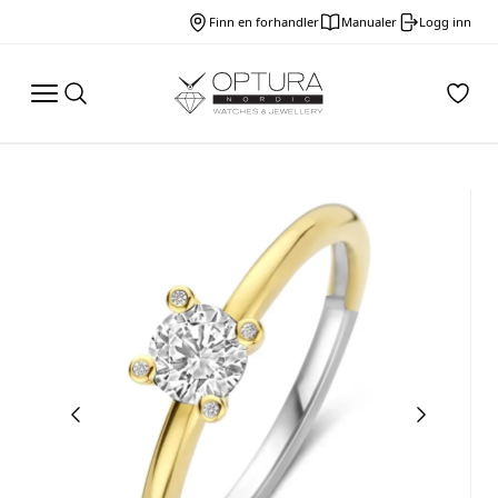
Finn en forhandler
Manualer
Logg inn