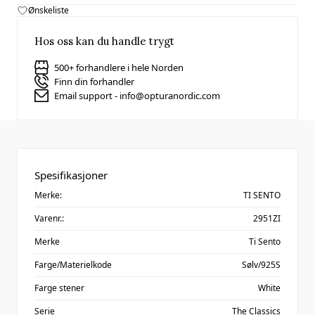
Ønskeliste
Hos oss kan du handle trygt
500+ forhandlere i hele Norden
Finn din forhandler
Email support - info@opturanordic.com
Spesifikasjoner
Merke:
TI SENTO
Varenr.:
2951ZI
Merke
Ti Sento
Farge/Materielkode
Sølv/925S
Farge stener
White
Serie
The Classics