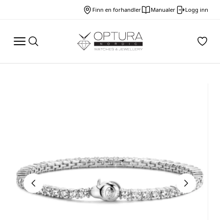
Finn en forhandler
Manualer
Logg inn