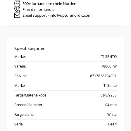
500+ forhandlere i hele Norden
Finn din forhandler
Email support - info@opturanordic.com
Spesifikasjoner
Merke:
TI SENTO
Varenr.:
78060PW
EAN-nr.:
8717828294031
Merke
Ti Sento
Farge/Materielkode
Sølv/925S
Bredde/diameter
04 mm
Farge stener
White
Serie
Pearl