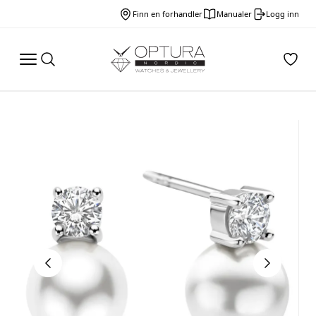
Finn en forhandler
Manualer
Logg inn