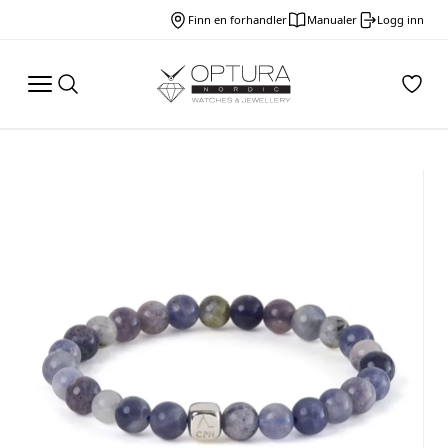
Finn en forhandler
Manualer
Logg inn