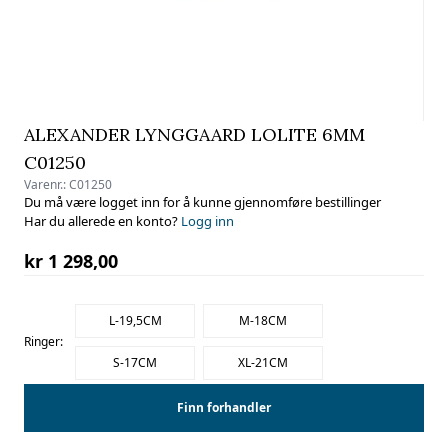
ALEXANDER LYNGGAARD LOLITE 6MM
C01250
Varenr.:
C01250
Du må være logget inn for å kunne gjennomføre bestillinger
Har du allerede en konto?
Logg inn
kr 1 298,00
L-19,5CM
M-18CM
Ringer:
S-17CM
XL-21CM
Finn forhandler