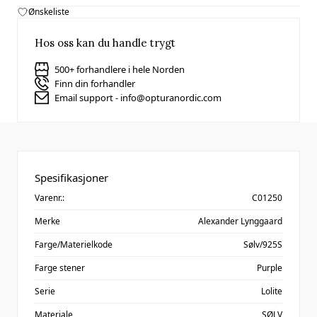
Ønskeliste
Hos oss kan du handle trygt
500+ forhandlere i hele Norden
Finn din forhandler
Email support - info@opturanordic.com
Spesifikasjoner
Varenr.:
C01250
Merke
Alexander Lynggaard
Farge/Materielkode
Sølv/925S
Farge stener
Purple
Serie
Lolite
Materiale
SØLV