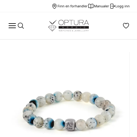
Finn en forhandler
Manualer
Logg inn