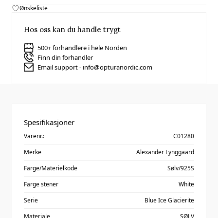
Ønskeliste
Hos oss kan du handle trygt
500+ forhandlere i hele Norden
Finn din forhandler
Email support - info@opturanordic.com
Spesifikasjoner
Varenr.:
C01280
Merke
Alexander Lynggaard
Farge/Materielkode
Sølv/925S
Farge stener
White
Serie
Blue Ice Glacierite
Materiale
SØLV