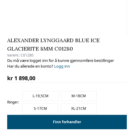
ALEXANDER LYNGGAARD BLUE ICE
GLACIERITE 8MM C01280
Varenr.:
C01280
Du må være logget inn for å kunne gjennomføre bestillinger
Har du allerede en konto?
Logg inn
kr 1 898,00
L-19,5CM
M-18CM
Ringer:
S-17CM
XL-21CM
Finn forhandler