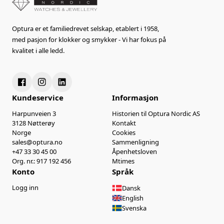
Optura er et familiedrevet selskap, etablert i 1958,
med pasjon for klokker og smykker - Vi har fokus på
kvalitet i alle ledd.
Kundeservice
Informasjon
Harpunveien 3
Historien til Optura Nordic AS
3128 Nøtterøy
Kontakt
Norge
Cookies
sales@optura.no
Sammenligning
+47 33 30 45 00
Åpenhetsloven
Org. nr.: 917 192 456
Mtimes
Konto
Språk
Logg inn
Dansk
English
Svenska