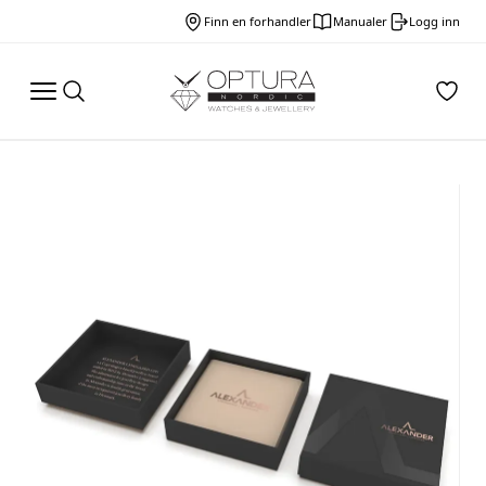
Finn en forhandler
Manualer
Logg inn