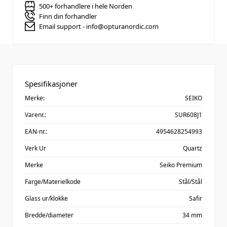
500+ forhandlere i hele Norden
Finn din forhandler
Email support - info@opturanordic.com
Spesifikasjoner
Merke:
SEIKO
Varenr.:
SUR608J1
EAN-nr.:
4954628254993
Verk Ur
Quartz
Merke
Seiko Premium
Farge/Materielkode
Stål/Stål
Glass ur/klokke
Safir
Bredde/diameter
34 mm