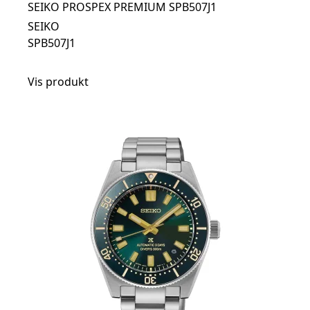
SEIKO PROSPEX PREMIUM SPB507J1
SEIKO
SPB507J1
Vis produkt
t