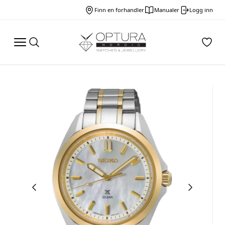
Finn en forhandler
Manualer
Logg inn