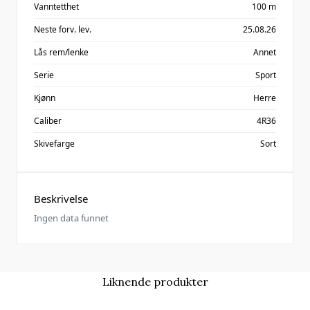
Vanntetthet
100 m
Neste forv. lev.
25.08.26
Lås rem/lenke
Annet
Serie
Sport
Kjønn
Herre
Caliber
4R36
Skivefarge
Sort
Beskrivelse
Ingen data funnet
Liknende produkter