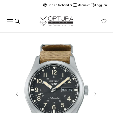
Finn en forhandler
Manualer
Logg inn