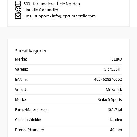
500+ forhandlere i hele Norden
Finn din forhandler
Email support - info@opturanordic.com
Spesifikasjoner
Merke:
SEIKO
Varenr.:
SRPG35K1
EAN-nr.:
4954628240552
Verk Ur
Mekanisk
Merke
Seiko 5 Sports
Farge/Materielkode
Stål/Stål
Glass ur/klokke
Hardlex
Bredde/diameter
40 mm