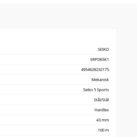
SEIKO
SRPD65K1
4954628232175
Mekanisk
Seiko 5 Sports
Stål/Stål
Hardlex
43 mm
100 m