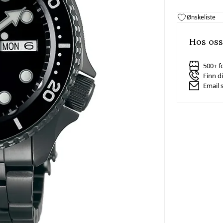
Ønskeliste
Hos oss
500+ f
Finn d
Email 