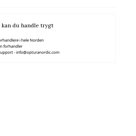
 kan du handle trygt
orhandlere i hele Norden
in forhandler
support - info@opturanordic.com