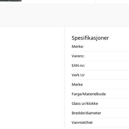
Spesifikasjoner
Merke:
Varenr.:
EAN-nr.:
Verk Ur
Merke
Farge/Materielkode
Glass ur/klokke
Bredde/diameter
Vanntetthet