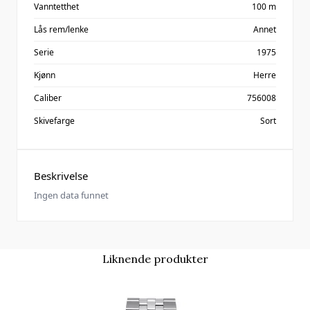
Vanntetthet
100 m
Lås rem/lenke
Annet
Serie
1975
Kjønn
Herre
Caliber
756008
Skivefarge
Sort
Beskrivelse
Ingen data funnet
Liknende produkter