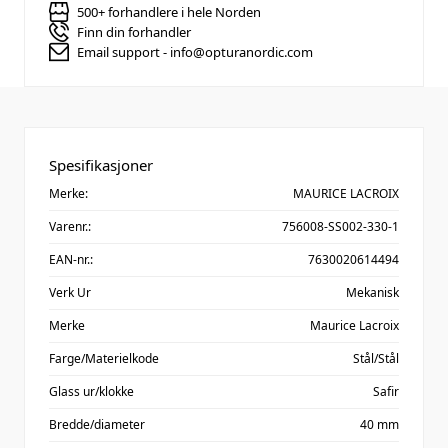
500+ forhandlere i hele Norden
Finn din forhandler
Email support - info@opturanordic.com
Spesifikasjoner
Merke:
MAURICE LACROIX
Varenr.:
756008-SS002-330-1
EAN-nr.:
7630020614494
Verk Ur
Mekanisk
Merke
Maurice Lacroix
Farge/Materielkode
Stål/Stål
Glass ur/klokke
Safir
Bredde/diameter
40 mm