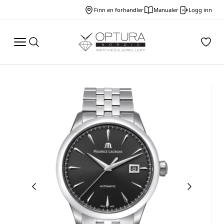
Finn en forhandler
Manualer
Logg inn