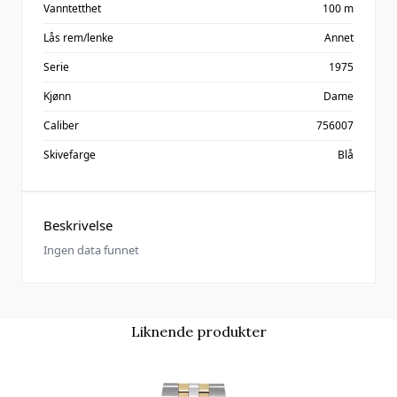
Vanntetthet
100 m
Lås rem/lenke
Annet
Serie
1975
Kjønn
Dame
Caliber
756007
Skivefarge
Blå
Beskrivelse
Ingen data funnet
Liknende produkter