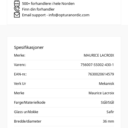
500+ forhandlere i hele Norden
Finn din forhandler
Email support - info@opturanordic.com
Spesifikasjoner
Merke:
MAURICE LACROIX
Varenr.:
756007-SS002-430-1
EAN-nr.:
7630020614579
Verk Ur
Mekanisk
Merke
Maurice Lacroix
Farge/Materielkode
Stål/Stål
Glass ur/klokke
Safir
Bredde/diameter
36 mm