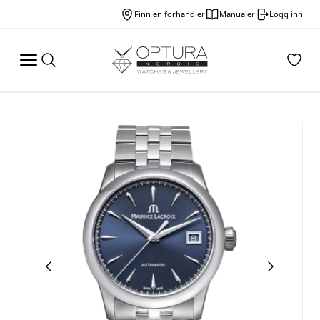
Finn en forhandler
Manualer
Logg inn