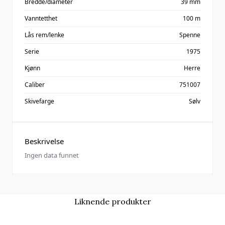
Bredde/diameter
39 mm
Vanntetthet
100 m
Lås rem/lenke
Spenne
Serie
1975
Kjønn
Herre
Caliber
751007
Skivefarge
Sølv
Beskrivelse
Ingen data funnet
Liknende produkter