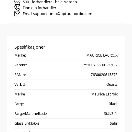
500+ forhandlere i hele Norden
Finn din forhandler
Email support - info@opturanordic.com
Spesifikasjoner
Merke:
MAURICE LACROIX
Varenr.:
751007-SS001-130-2
EAN-nr.:
7630020615873
Verk Ur
Quartz
Merke
Maurice Lacroix
Farge
Black
Farge/Materielkode
Stål/Stål
Glass ur/klokke
Safir