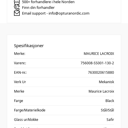
500+ forhandlere i hele Norden
Finn din forhandler
Email support - info@opturanordic.com
Spesifikasjoner
Merke:
MAURICE LACROIX
Varenr.:
756008-SS001-130-2
EAN-nr.:
7630020615880
Verk Ur
Mekanisk
Merke
Maurice Lacroix
Farge
Black
Farge/Materielkode
Stål/Stål
Glass ur/klokke
Safir