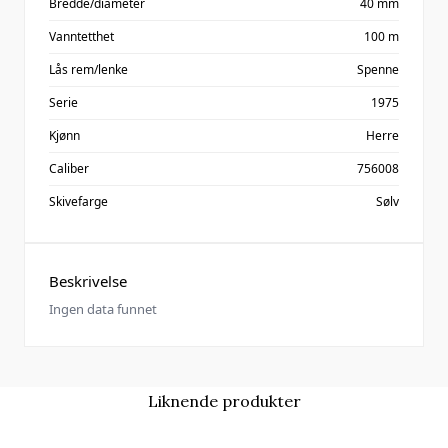
Bredde/diameter
40 mm
Vanntetthet
100 m
Lås rem/lenke
Spenne
Serie
1975
Kjønn
Herre
Caliber
756008
Skivefarge
Sølv
Beskrivelse
Ingen data funnet
Liknende produkter