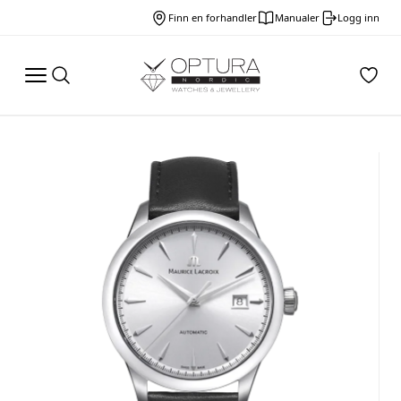
Finn en forhandler
Manualer
Logg inn