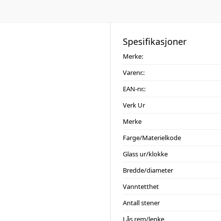
Spesifikasjoner
Merke:
Varenr.:
EAN-nr.:
Verk Ur
Merke
Farge/Materielkode
Glass ur/klokke
Bredde/diameter
Vanntetthet
Antall stener
Lås rem/lenke