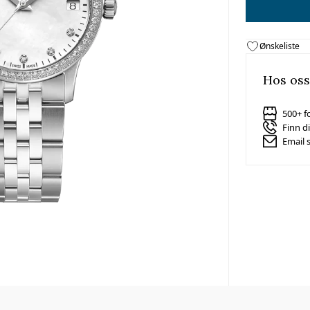
Ønskeliste
Hos oss
500+ f
Finn d
Email 