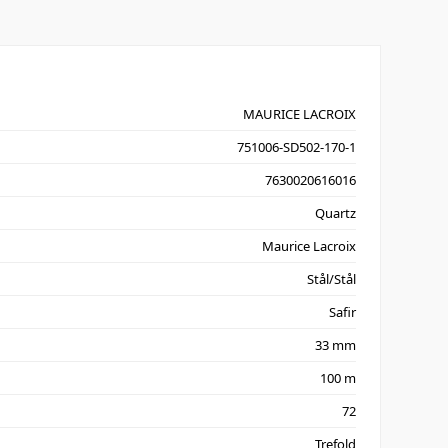
MAURICE LACROIX
751006-SD502-170-1
7630020616016
Quartz
Maurice Lacroix
Stål/Stål
Safir
33 mm
100 m
72
Trefold