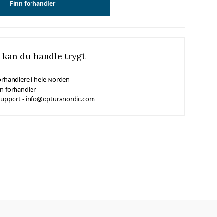
Finn forhandler
 kan du handle trygt
orhandlere i hele Norden
in forhandler
support - info@opturanordic.com