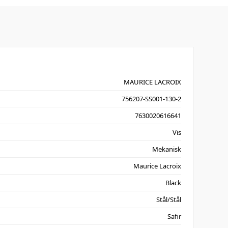
MAURICE LACROIX
756207-SS001-130-2
7630020616641
Vis
Mekanisk
Maurice Lacroix
Black
Stål/Stål
Safir