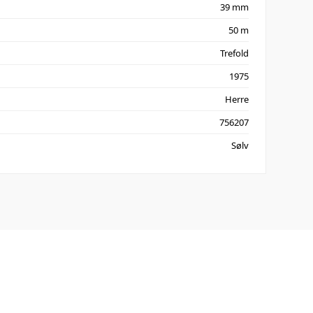
39 mm
50 m
Trefold
1975
Herre
756207
Sølv