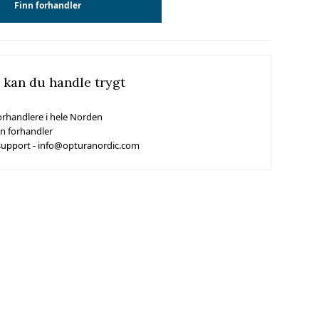
Finn forhandler
 kan du handle trygt
orhandlere i hele Norden
in forhandler
support - info@opturanordic.com