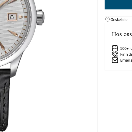
Ønskeliste
Hos oss
500+ f
Finn d
Email 