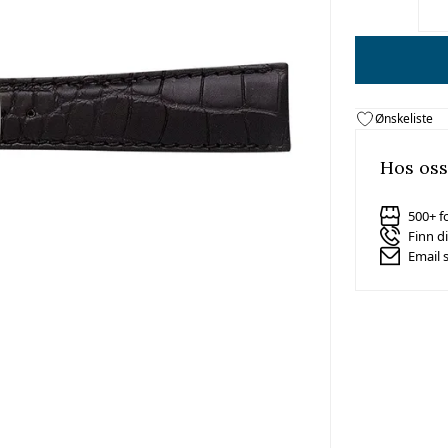
Ønskeliste
Hos oss
500+ f
Finn d
Email 