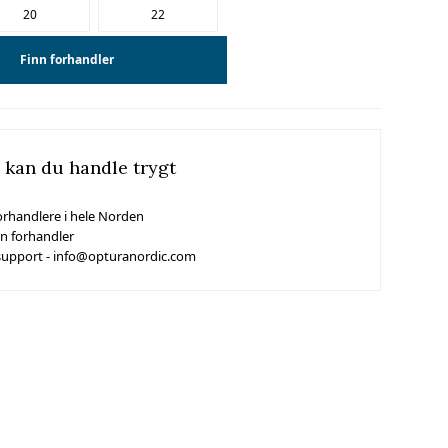
20
22
Finn forhandler
 kan du handle trygt
orhandlere i hele Norden
in forhandler
support - info@opturanordic.com