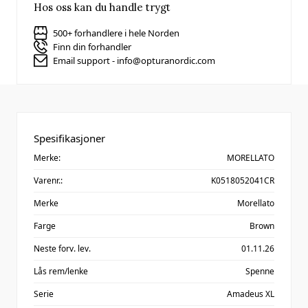
Hos oss kan du handle trygt
500+ forhandlere i hele Norden
Finn din forhandler
Email support - info@opturanordic.com
Spesifikasjoner
Merke:
MORELLATO
Varenr.:
K0518052041CR
Merke
Morellato
Farge
Brown
Neste forv. lev.
01.11.26
Lås rem/lenke
Spenne
Serie
Amadeus XL