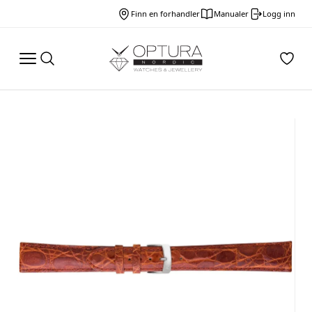
Finn en forhandler
Manualer
Logg inn