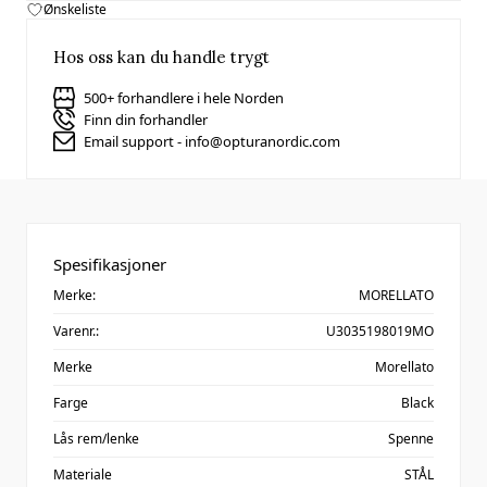
Ønskeliste
Hos oss kan du handle trygt
500+ forhandlere i hele Norden
Finn din forhandler
Email support - info@opturanordic.com
Spesifikasjoner
Merke:
MORELLATO
Varenr.:
U3035198019MO
Merke
Morellato
Farge
Black
Lås rem/lenke
Spenne
Materiale
STÅL