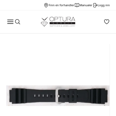
Finn en forhandler
Manualer
Logg inn