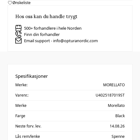
Ønskeliste
Hos oss kan du handle trygt
500+ forhandlere i hele Norden
Finn din forhandler
Email support - info@opturanordic.com
Spesifikasjoner
Merke:
MORELLATO
Varenr.:
U4025187019ST
Merke
Morellato
Farge
Black
Neste forv. lev.
14.08.26
Lås rem/lenke
Spenne