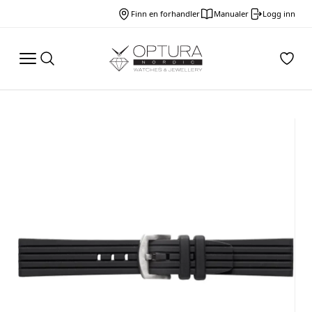
Finn en forhandler
Manualer
Logg inn