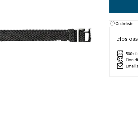
Ønskeliste
Hos oss
500+ f
Finn d
Email 