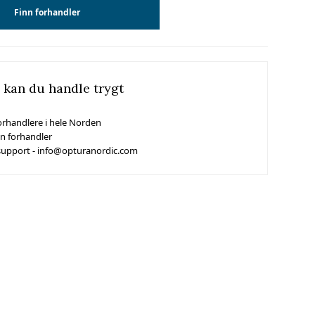
Finn forhandler
 kan du handle trygt
orhandlere i hele Norden
in forhandler
support - info@opturanordic.com