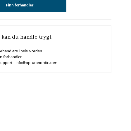
Finn forhandler
 kan du handle trygt
orhandlere i hele Norden
in forhandler
support - info@opturanordic.com