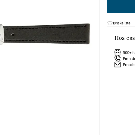
Ønskeliste
Hos oss
500+ f
Finn d
Email 