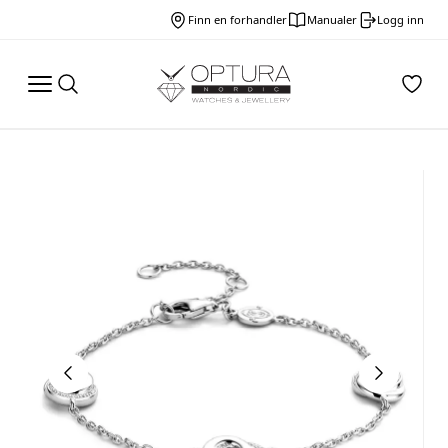
Finn en forhandler
Manualer
Logg inn