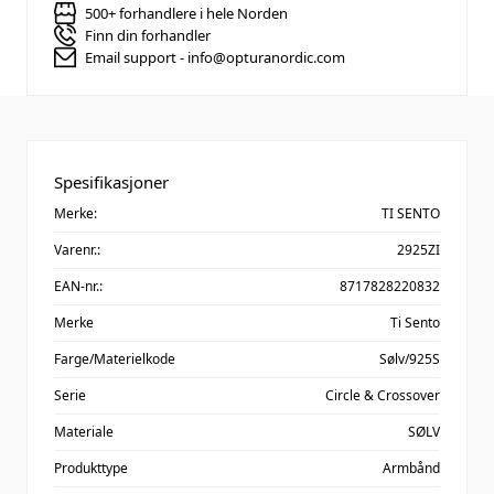
500+ forhandlere i hele Norden
Finn din forhandler
Email support - info@opturanordic.com
Spesifikasjoner
Merke:
TI SENTO
Varenr.:
2925ZI
EAN-nr.:
8717828220832
Merke
Ti Sento
Farge/Materielkode
Sølv/925S
Serie
Circle & Crossover
Materiale
SØLV
Produkttype
Armbånd