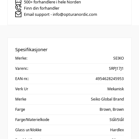
500+ forhandlere i hele Norden
Finn din forhandler
Email support - info@opturanordic.com
Spesifikasjoner
Merke:
SEIKO
Varenr.:
SRPJ17J1
EAN-nr.:
4954628245953
Verk Ur
Mekanisk
Merke
Seiko Global Brand
Farge
Brown,
Brown
Farge/Materielkode
Stål/Stål
Glass ur/klokke
Hardlex