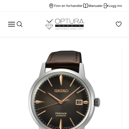
Finn en forhandler
Manualer
Logg inn