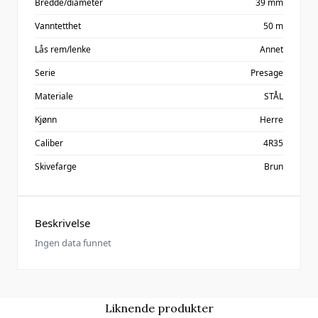
Bredde/diameter
39 mm
Vanntetthet
50 m
Lås rem/lenke
Annet
Serie
Presage
Materiale
STÅL
Kjønn
Herre
Caliber
4R35
Skivefarge
Brun
Beskrivelse
Ingen data funnet
Liknende produkter