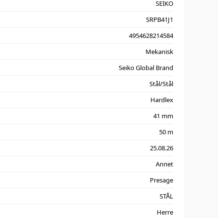
SEIKO
SRPB41J1
4954628214584
Mekanisk
Seiko Global Brand
Stål/Stål
Hardlex
41 mm
50 m
25.08.26
Annet
Presage
STÅL
Herre