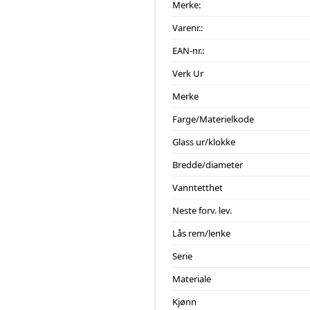
Merke:
Varenr.:
EAN-nr.:
Verk Ur
Merke
Farge/Materielkode
Glass ur/klokke
Bredde/diameter
Vanntetthet
Neste forv. lev.
Lås rem/lenke
Serie
Materiale
Kjønn