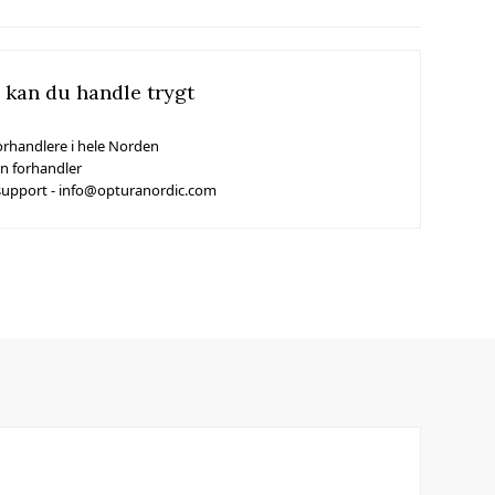
 kan du handle trygt
orhandlere i hele Norden
in forhandler
support - info@opturanordic.com