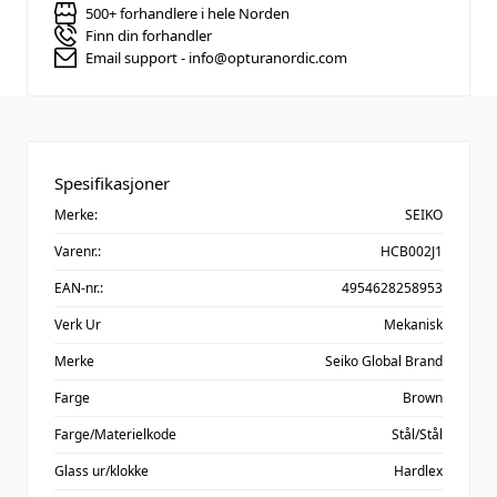
500+ forhandlere i hele Norden
Finn din forhandler
Email support - info@opturanordic.com
Spesifikasjoner
Merke:
SEIKO
Varenr.:
HCB002J1
EAN-nr.:
4954628258953
Verk Ur
Mekanisk
Merke
Seiko Global Brand
Farge
Brown
Farge/Materielkode
Stål/Stål
Glass ur/klokke
Hardlex