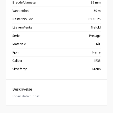
Bredde/diameter
39 mm
Vanntetthet
50 m
Neste forv. lev.
01.10.26
Lås rem/lenke
Trefold
Serie
Presage
Materiale
STÅL
Kjønn
Herre
Caliber
4R35
Skivefarge
Grønn
Beskrivelse
Ingen data funnet