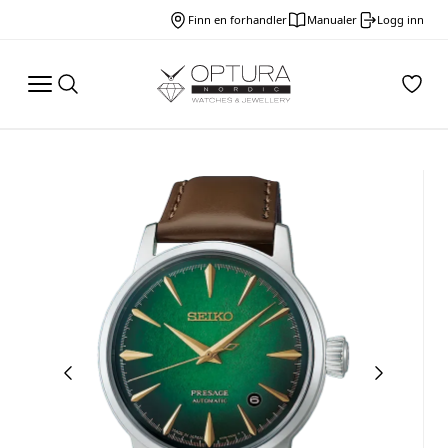
Finn en forhandler
Manualer
Logg inn