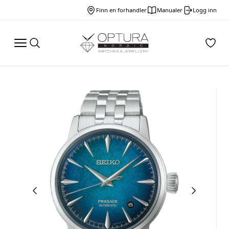
Finn en forhandler
Manualer
Logg inn