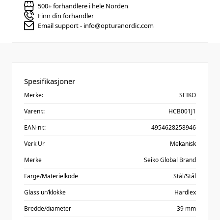
500+ forhandlere i hele Norden
Finn din forhandler
Email support - info@opturanordic.com
Spesifikasjoner
Merke:
SEIKO
Varenr.:
HCB001J1
EAN-nr.:
4954628258946
Verk Ur
Mekanisk
Merke
Seiko Global Brand
Farge/Materielkode
Stål/Stål
Glass ur/klokke
Hardlex
Bredde/diameter
39 mm