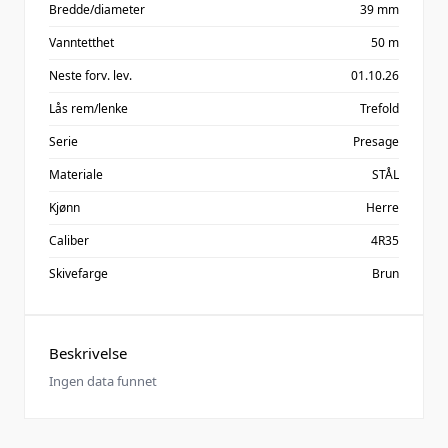
Bredde/diameter
39 mm
Vanntetthet
50 m
Neste forv. lev.
01.10.26
Lås rem/lenke
Trefold
Serie
Presage
Materiale
STÅL
Kjønn
Herre
Caliber
4R35
Skivefarge
Brun
Beskrivelse
Ingen data funnet