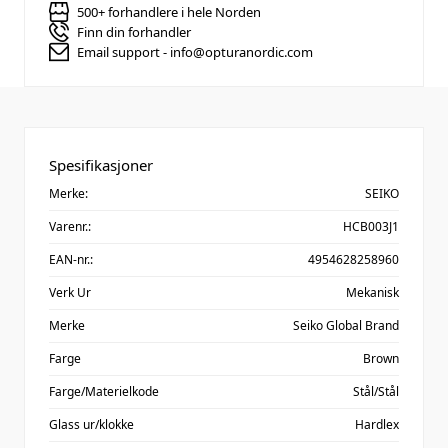
500+ forhandlere i hele Norden
Finn din forhandler
Email support - info@opturanordic.com
Spesifikasjoner
Merke:
SEIKO
Varenr.:
HCB003J1
EAN-nr.:
4954628258960
Verk Ur
Mekanisk
Merke
Seiko Global Brand
Farge
Brown
Farge/Materielkode
Stål/Stål
Glass ur/klokke
Hardlex