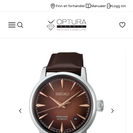
Finn en forhandler
Manualer
Logg inn