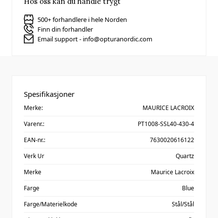
Hos oss kan du handle trygt
500+ forhandlere i hele Norden
Finn din forhandler
Email support - info@opturanordic.com
Spesifikasjoner
Merke:
MAURICE LACROIX
Varenr.:
PT1008-SSL40-430-4
EAN-nr.:
7630020616122
Verk Ur
Quartz
Merke
Maurice Lacroix
Farge
Blue
Farge/Materielkode
Stål/Stål