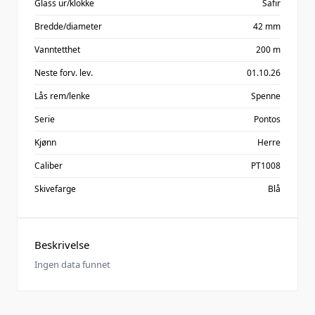
Glass ur/klokke
Safir
Bredde/diameter
42 mm
Vanntetthet
200 m
Neste forv. lev.
01.10.26
Lås rem/lenke
Spenne
Serie
Pontos
Kjønn
Herre
Caliber
PT1008
Skivefarge
Blå
Beskrivelse
Ingen data funnet