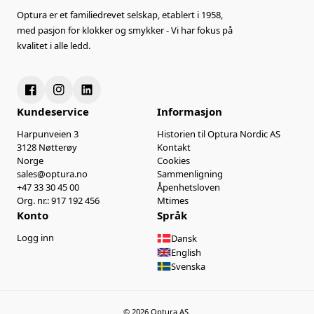
Optura er et familiedrevet selskap, etablert i 1958,
med pasjon for klokker og smykker - Vi har fokus på
kvalitet i alle ledd.
Kundeservice
Informasjon
Harpunveien 3
Historien til Optura Nordic AS
3128 Nøtterøy
Kontakt
Norge
Cookies
sales@optura.no
Sammenligning
+47 33 30 45 00
Åpenhetsloven
Org. nr.: 917 192 456
Mtimes
Konto
Språk
Logg inn
Dansk
English
Svenska
© 2026 Optura AS.