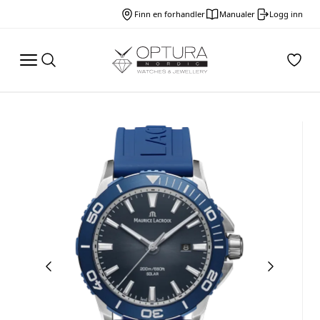
Finn en forhandler
Manualer
Logg inn