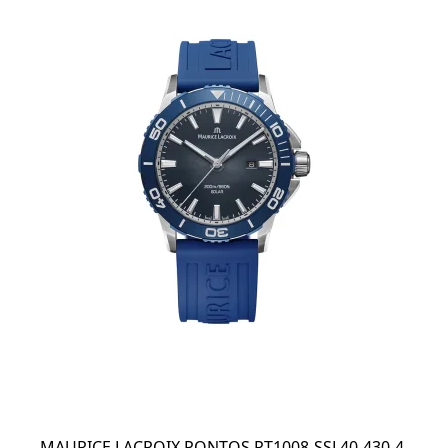
MAURICE LACROIX PONTOS PT1008-SSL40-430-4