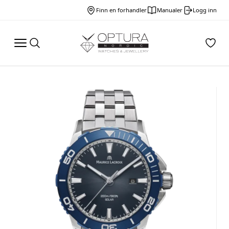
Finn en forhandler
Manualer
Logg inn