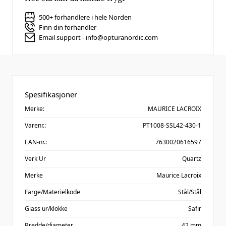
500+ forhandlere i hele Norden
Finn din forhandler
Email support - info@opturanordic.com
Spesifikasjoner
Merke:
MAURICE LACROIX
Varenr.:
PT1008-SSL42-430-1
EAN-nr.:
7630020616597
Verk Ur
Quartz
Merke
Maurice Lacroix
Farge/Materielkode
Stål/Stål
Glass ur/klokke
Safir
Bredde/diameter
42 mm