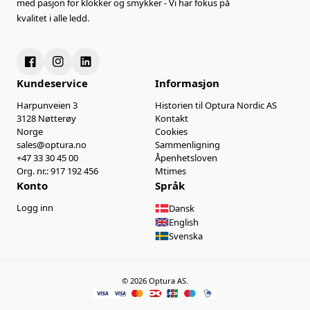
med pasjon for klokker og smykker - Vi har fokus på
kvalitet i alle ledd.
Kundeservice
Informasjon
Harpunveien 3
Historien til Optura Nordic AS
3128 Nøtterøy
Kontakt
Norge
Cookies
sales@optura.no
Sammenligning
+47 33 30 45 00
Åpenhetsloven
Org. nr.: 917 192 456
Mtimes
Konto
Språk
Logg inn
Dansk
English
Svenska
© 2026 Optura AS.