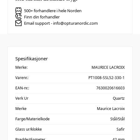
500+ forhandlere i hele Norden
Finn din forhandler
Email support - info@opturanordic.com
Spesifikasjoner
Merke:
MAURICE LACROIX
Varenr.:
PT1008-SSL52-330-1
EAN-nr.:
7630020616603
Verk Ur
Quartz
Merke
Maurice Lacroix
Farge/Materielkode
Stål/Stål
Glass ur/klokke
Safir
Bredde/diameter
42 mm