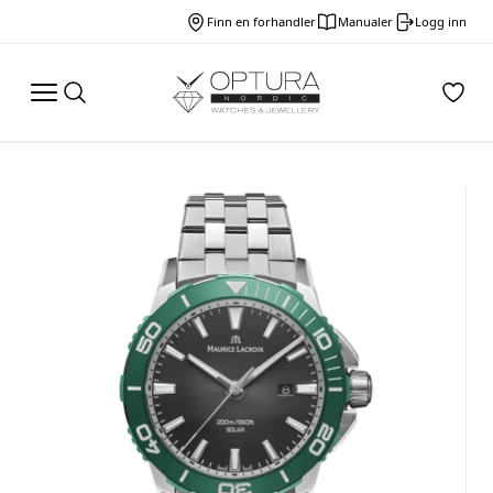
Finn en forhandler
Manualer
Logg inn