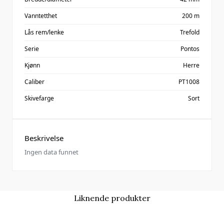
Vanntetthet
200 m
Lås rem/lenke
Trefold
Serie
Pontos
Kjønn
Herre
Caliber
PT1008
Skivefarge
Sort
Beskrivelse
Ingen data funnet
Liknende produkter