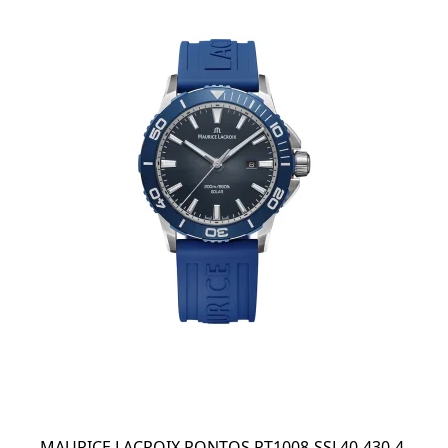
MAURICE LACROIX PONTOS PT1008-SSL40-430-4