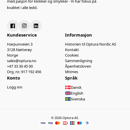
med pasjon for klokker og smykker - Vi har fokus på
kvalitet i alle ledd.
Kundeservice
Informasjon
Harpunveien 3
Historien til Optura Nordic AS
3128 Nøtterøy
Kontakt
Norge
Cookies
sales@optura.no
Sammenligning
+47 33 30 45 00
Åpenhetsloven
Org. nr.: 917 192 456
Mtimes
Konto
Språk
Logg inn
Dansk
English
Svenska
© 2026 Optura AS.