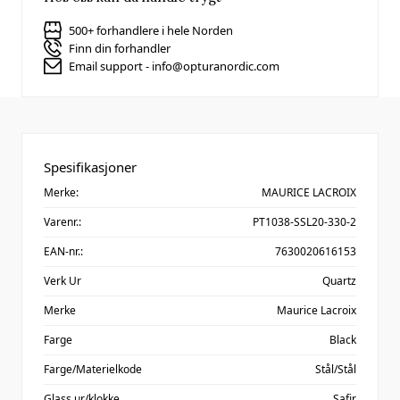
500+ forhandlere i hele Norden
Finn din forhandler
Email support - info@opturanordic.com
Spesifikasjoner
Merke:
MAURICE LACROIX
Varenr.:
PT1038-SSL20-330-2
EAN-nr.:
7630020616153
Verk Ur
Quartz
Merke
Maurice Lacroix
Farge
Black
Farge/Materielkode
Stål/Stål
Glass ur/klokke
Safir