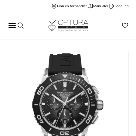
Finn en forhandler
Manualer
Logg inn