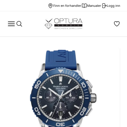
Finn en forhandler
Manualer
Logg inn