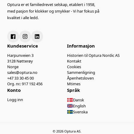
Optura er et familiedrevet selskap, etablert i 1958,
med pasjon for klokker og smykker - Vi har fokus på
kvalitet i alle ledd.
Kundeservice
Informasjon
Harpunveien 3
Historien til Optura Nordic AS
3128 Nøtterøy
Kontakt
Norge
Cookies
sales@optura.no
Sammenligning
+47 33 30 45 00
Åpenhetsloven
Org. nr.: 917 192 456
Mtimes
Konto
Språk
Logg inn
Dansk
English
Svenska
© 2026 Optura AS.