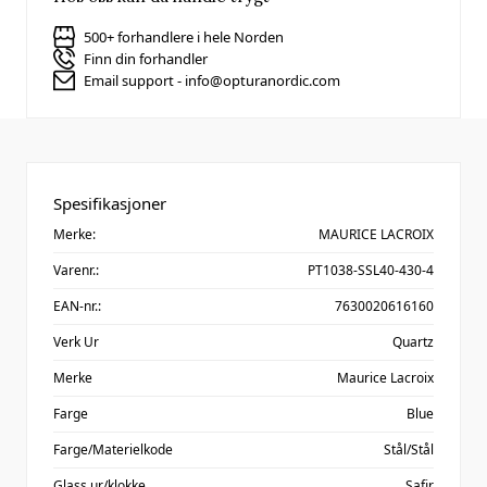
500+ forhandlere i hele Norden
Finn din forhandler
Email support - info@opturanordic.com
Spesifikasjoner
Merke:
MAURICE LACROIX
Varenr.:
PT1038-SSL40-430-4
EAN-nr.:
7630020616160
Verk Ur
Quartz
Merke
Maurice Lacroix
Farge
Blue
Farge/Materielkode
Stål/Stål
Glass ur/klokke
Safir