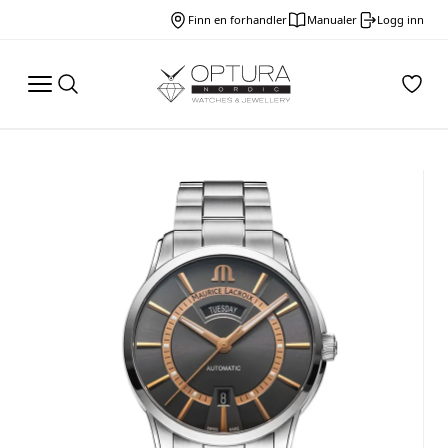
Finn en forhandler
Manualer
Logg inn