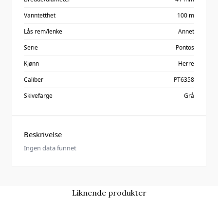
Vanntetthet
100 m
Lås rem/lenke
Annet
Serie
Pontos
Kjønn
Herre
Caliber
PT6358
Skivefarge
Grå
Beskrivelse
Ingen data funnet
Liknende produkter