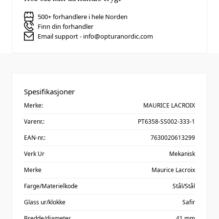
500+ forhandlere i hele Norden
Finn din forhandler
Email support - info@opturanordic.com
Spesifikasjoner
Merke:
MAURICE LACROIX
Varenr.:
PT6358-SS002-333-1
EAN-nr.:
7630020613299
Verk Ur
Mekanisk
Merke
Maurice Lacroix
Farge/Materielkode
Stål/Stål
Glass ur/klokke
Safir
Bredde/diameter
41 mm