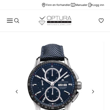
Finn en forhandler
Manualer
Logg inn