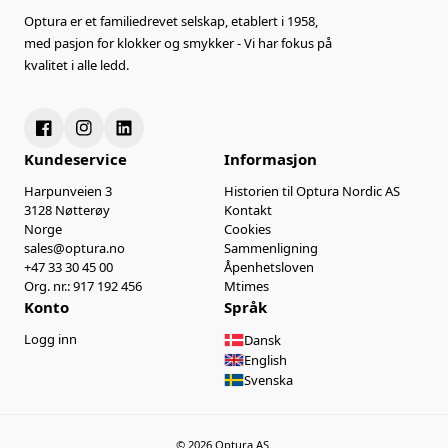
Optura er et familiedrevet selskap, etablert i 1958,
med pasjon for klokker og smykker - Vi har fokus på
kvalitet i alle ledd.
Kundeservice
Informasjon
Harpunveien 3
Historien til Optura Nordic AS
3128 Nøtterøy
Kontakt
Norge
Cookies
sales@optura.no
Sammenligning
+47 33 30 45 00
Åpenhetsloven
Org. nr.: 917 192 456
Mtimes
Konto
Språk
Logg inn
Dansk
English
Svenska
© 2026 Optura AS.