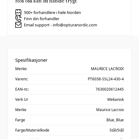
Hos oss kan du handle trygt
500+ forhandlere i hele Norden
Finn din forhandler
Email support - info@opturanordic.com
Spesifikasjoner
Merke:
MAURICE LACROIX
Varenr.:
PT6038-SSL24-430-4
EAN-nr.:
7630020612445
Verk Ur
Mekanisk
Merke
Maurice Lacroix
Farge
Blue,
Blue
Farge/Materielkode
Stål/Stål