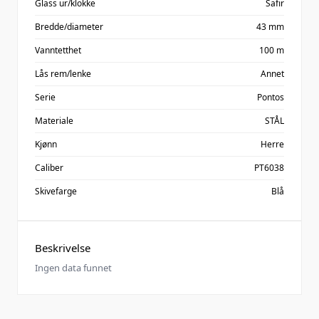
Glass ur/klokke
Safir
Bredde/diameter
43 mm
Vanntetthet
100 m
Lås rem/lenke
Annet
Serie
Pontos
Materiale
STÅL
Kjønn
Herre
Caliber
PT6038
Skivefarge
Blå
Beskrivelse
Ingen data funnet