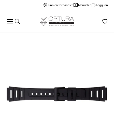
Finn en forhandler
Manualer
Logg inn