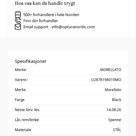
Hos oss kan du handle trygt
500+ forhandlere i hele Norden
Finn din forhandler
Email support - info@opturanordic.com
Spesifikasjoner
Merke:
MORELLATO
Varenr.:
U2878198019MO
Merke
Morellato
Farge
Black
Neste forv. lev.
14.08.26
Lås rem/lenke
Spenne
Materiale
STÅL