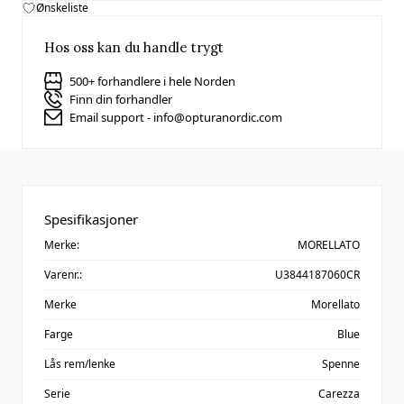
Ønskeliste
Hos oss kan du handle trygt
500+ forhandlere i hele Norden
Finn din forhandler
Email support - info@opturanordic.com
Spesifikasjoner
Merke:
MORELLATO
Varenr.:
U3844187060CR
Merke
Morellato
Farge
Blue
Lås rem/lenke
Spenne
Serie
Carezza