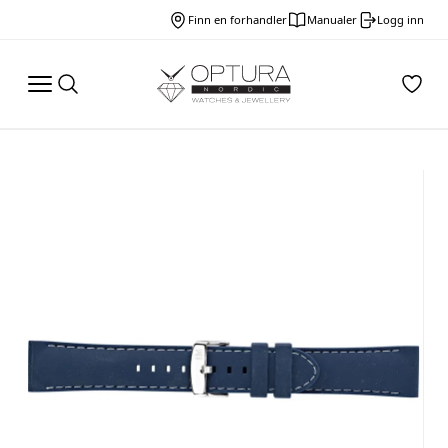
Finn en forhandler
Manualer
Logg inn