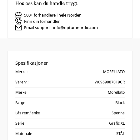
Hos oss kan du handle trygt
500+ forhandlere i hele Norden
Finn din forhandler
Email support - info@opturanordic.com
Spesifikasjoner
Merke:
MORELLATO
Varenr.:
W0969087019CR
Merke
Morellato
Farge
Black
Lås rem/lenke
Spenne
Serie
Grafic XL
Materiale
STÅL