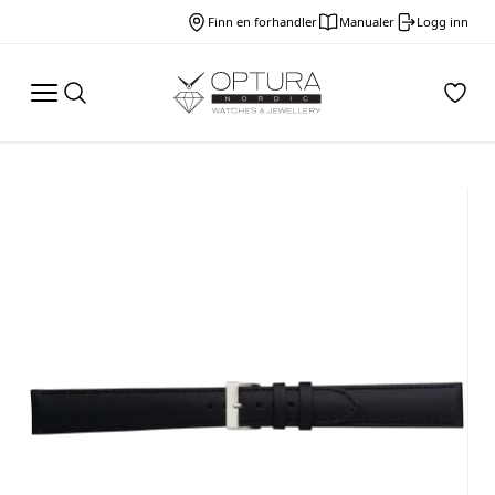
Finn en forhandler
Manualer
Logg inn